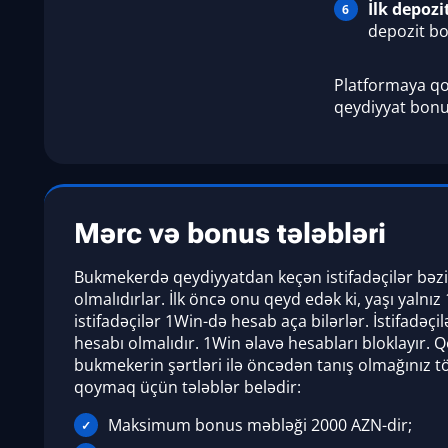
İlk depozi
depozit bo
Platformaya qo
qeydiyyat bonu
Mərc və bonus tələbləri
Bukmekerdə qeydiyyatdan keçən istifadəçilər bəzi
olmalıdırlar. İlk öncə onu qeyd edək ki, yaşı yalnız
istifadəçilər 1Win-də hesab aça bilərlər. İstifadəçil
hesabı olmalıdır. 1Win əlavə hesabları bloklayır.
bukmekerin şərtləri ilə öncədən tanış olmağınız t
qoymaq üçün tələblər belədir:
Maksimum bonus məbləği 2000 AZN-dir;