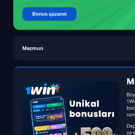
Bonus qazanın
Məzmun
M
Böy
1Wi
bon
son
Dep
və 