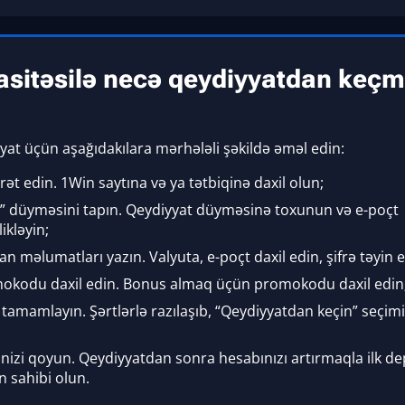
asitəsilə necə qeydiyyatdan keç
yat üçün aşağıdakılara mərhələli şəkildə əməl edin:
rət edin. 1Win saytına və ya tətbiqinə daxil olun;
” düyməsini tapın. Qeydiyyat düyməsinə toxunun və e-poçt
ikləyin;
n məlumatları yazın. Valyuta, e-poçt daxil edin, şifrə təyin e
okodu daxil edin. Bonus almaq üçün promokodu daxil edin
 tamamlayın. Şərtlərlə razılaşıb, “Qeydiyyatdan keçin” seçim
tinizi qoyun. Qeydiyyatdan sonra hesabınızı artırmaqla ilk de
 sahibi olun.