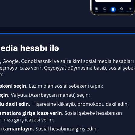
edia hesabı ilə
Google, Odnoklassniki və sairə kimi sosial media hesabları 
eçməyə icazə verir. Qeydiyyat düyməsinə basıb, sosial şəbə
ə:
əkəni seçin.
Lazım olan sosial şəbəkəni tapın;
eçin.
Valyuta (Azərbaycan manatı) seçin;
 daxil edin.
+ işarəsinə klikləyib, promokodu daxil edin;
matlara girişə icazə verin
. Sosial şəbəkə hesabınızın
nıza giriş icazəsi verin;
ı tamamlayın.
Sosial hesabınıza giriş edin;