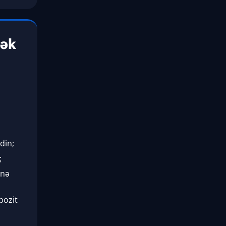
mək
din;
;
inə
pozit