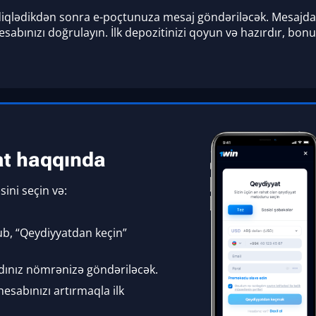
diqlədikdən sonra e-poçtunuza mesaj göndəriləcək. Mesajda
hesabınızı doğrulayın. İlk depozitinizi qoyun və hazırdır, bon
at haqqında
ini seçin və:
ub, “Qeydiyyatdan keçin”
 adınız nömrənizə göndəriləcək.
sabınızı artırmaqla ilk