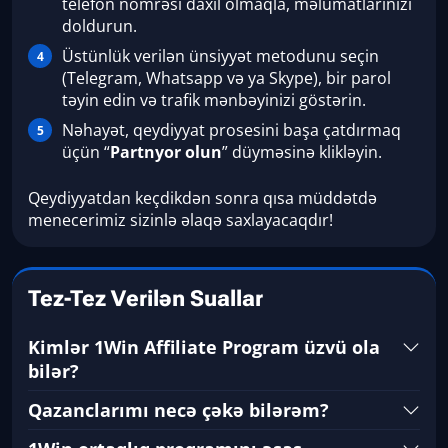
telefon nömrəsi daxil olmaqla, məlumatlarınızı
doldurun.
Üstünlük verilən ünsiyyət metodunu seçin
(Telegram, Whatsapp və ya Skype), bir parol
təyin edin və trafik mənbəyinizi göstərin.
Nəhayət, qeydiyyat prosesini başa çatdırmaq
üçün “
Partnyor olun
” düyməsinə klikləyin.
Qeydiyyatdan keçdikdən sonra qısa müddətdə
menecerimiz sizinlə əlaqə saxlayacaqdır!
Tez-Tez Verilən Suallar
Kimlər 1Win Affiliate Program üzvü ola
bilər?
Qazanclarımı necə çəkə bilərəm?