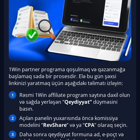
1Win partner programa qoşulmaq və qazanmağa
başlamaq sadə bir prosesdir. Elə bu gün şəxsi
linkinizi yaratmaq üçün aşağıdakı təlimatı izləyin:
Rəsmi 1Win affiliate program saytına daxil olun
və sağda yerləşən “
Qeydiyyat”
düyməsini
basın.
Açılan panelin yuxarısında öncə komissiya
modelini “
RevShare
” və ya “
CPA
” olaraq seçin.
Daha sonra qeydiyyat formuna ad, e-poçt və