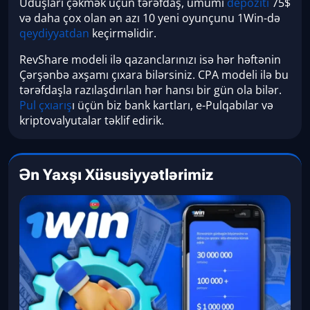
Uduşları çəkmək üçün tərəfdaş, ümumi
depoziti
75$
və daha çox olan ən azı 10 yeni oyunçunu 1Win-də
qeydiyyatdan
keçirməlidir.
RevShare modeli ilə qazanclarınızı isə hər həftənin
Çərşənbə axşamı çıxara bilərsiniz. CPA modeli ilə bu
tərəfdaşla razılaşdırılan hər hansı bir gün ola bilər.
Pul çxıarış
ı üçün biz bank kartları, e-Pulqabılar və
kriptovalyutalar təklif edirik.
Ən Yaxşı Xüsusiyyətlərimiz