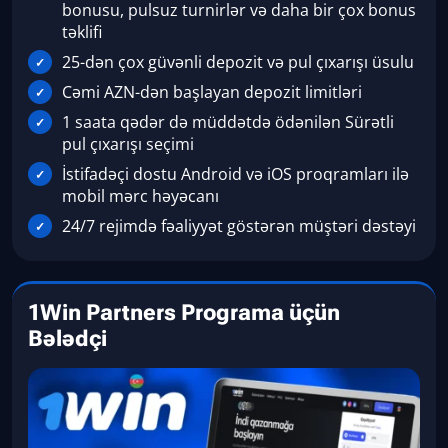
bonusu, pulsuz turnirlər və daha bir çox bonus
təklifi
25-dən çox güvənli depozit və pul çıxarışı üsulu
Cəmi AZN-dən başlayan depozit limitləri
1 saata qədər də müddətdə ödənilən Sürətli
pul çıxarışı seçimi
İstifadəçi dostu Android və iOS proqramları ilə
mobil mərc həyəcanı
24/7 rejimdə fəaliyyət göstərən müştəri dəstəyi
1Win Partners Programa üçün
Bələdçi