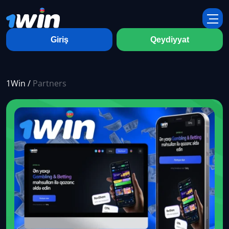
Giriş
Qeydiyyat
1Win
/
Partners