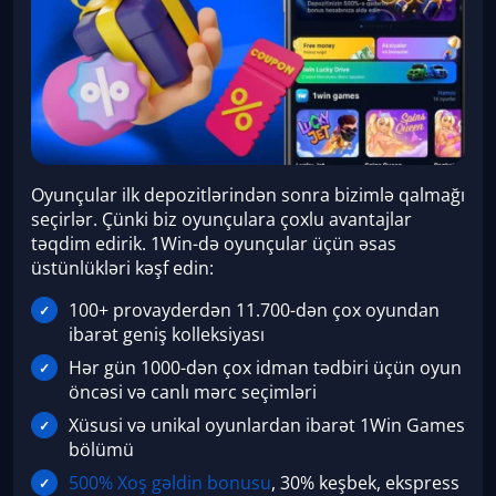
Oyunçular ilk depozitlərindən sonra bizimlə qalmağı
seçirlər. Çünki biz oyunçulara çoxlu avantajlar
təqdim edirik. 1Win-də oyunçular üçün əsas
üstünlükləri kəşf edin:
100+ provayderdən 11.700-dən çox oyundan
ibarət geniş kolleksiyası
Hər gün 1000-dən çox idman tədbiri üçün oyun
öncəsi və canlı mərc seçimləri
Xüsusi və unikal oyunlardan ibarət 1Win Games
bölümü
500% Xoş gəldin bonusu
, 30% keşbek, ekspress